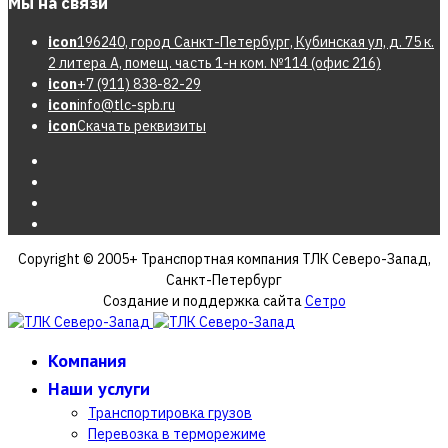
Мы на связи
icon
196240, город Санкт-Петербург, Кубинская ул, д. 75 к.
2 литера А, помещ. часть 1-н ком. №114 (офис 216)
icon
+7 (911) 838-82-29
icon
info@tlc-spb.ru
icon
Скачать реквизиты
Copyright © 2005+ Транспортная компания ТЛК Северо-Запад,
Санкт-Петербург
Создание и поддержка сайта
Сетро
Компания
Наши услуги
Транспортировка грузов
Перевозка в терморежиме